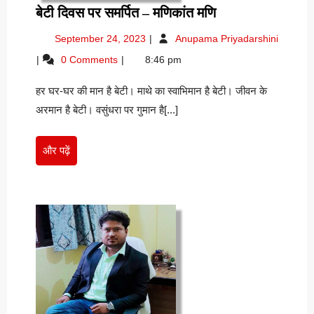
बेटी
बेटी दिवस पर समर्पित – मणिकांत मणि
दिवस
September
September 24, 2023
Anupama Priyadarshini
पर
24,
बेटी
0 Comments
8:46 pm
समर्पित
2023
दिवस
–
पर
हर घर-घर की मान है बेटी। माथे का स्वाभिमान है बेटी। जीवन के
मणिकांत
समर्पित
अरमान है बेटी। वसुंधरा पर गुमान है[...]
मणि
–
मणिकांत
मणि
और
और पढ़ें
पढ़ें