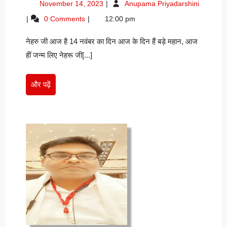
November
बाल
November 14, 2023
Anupama Priyadarshini
–
14,
दिवस
0 Comments
12:00 pm
नीतू
2023
–
रानी
नीतू
नेहरु जी आज है 14 नवंबर का दिन आज के दिन हैं बड़े महान, आज
रानी
“निवेदिता”
“निवेदिता”
हीं जन्म लिए नेहरू जी[...]
और
और पढ़ें
पढ़ें