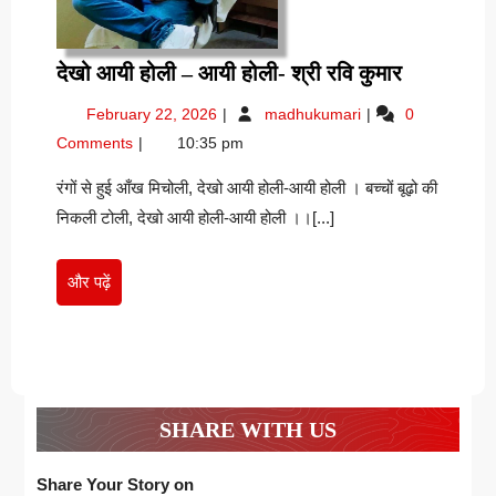
देखो
देखो आयी होली – आयी होली- श्री रवि कुमार
आयी
February
देखो
February 22, 2026
madhukumari
0
होली
22,
आयी
Comments
10:35 pm
–
2026
होली
आयी
–
रंगों से हुई आँख मिचोली, देखो आयी होली-आयी होली । बच्चों बूढ़ो की
आयी
होली-
निकली टोली, देखो आयी होली-आयी होली ।।[...]
होली-
श्री
श्री
रवि
रवि
और
और पढ़ें
कुमार
कुमार
पढ़ें
SHARE WITH US
Share Your Story on