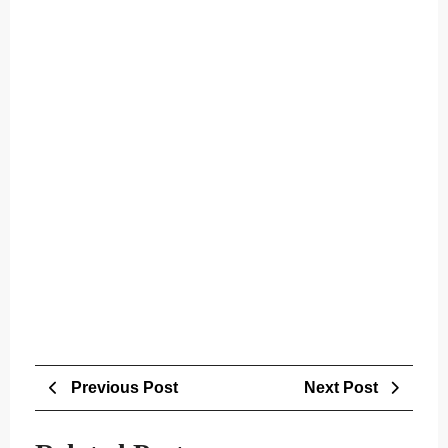
Post
Previous
Next
Previous Post
Next Post
navigation
Post
Post