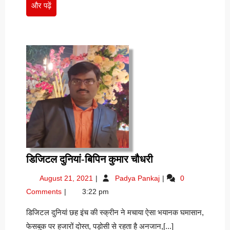
और
और पढ़ें
पाठक
पाठक
पढ़ें
डिजिटल
डिजिटल दुनियां-बिपिन कुमार चौधरी
दुनियां-
August
डिजिटल
August 21, 2021
Padya Pankaj
0
बिपिन
21,
दुनियां-
Comments
3:22 pm
कुमार
2021
बिपिन
चौधरी
कुमार
डिजिटल दुनियां छह इंच की स्क्रीन ने मचाया ऐसा भयानक घमासान,
चौधरी
फेसबुक पर हजारों दोस्त, पड़ोसी से रहता है अनजान,[...]