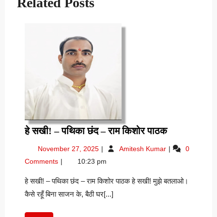
Related Posts
हे
हे सखी! – पथिका छंद – राम किशोर पाठक
सखी!
November
हे
November 27, 2025
Amitesh Kumar
0
–
27,
सखी!
Comments
10:23 pm
पथिका
2025
–
छंद
पथिका
हे सखी! – पथिका छंद – राम किशोर पाठक हे सखी! मुझे बतलाओ।
छंद
–
कैसे रहूँ बिना साजन के, बैठी घर[...]
–
राम
राम
किशोर
किशोर