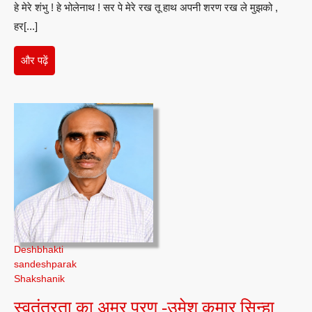
हे मेरे शंभु ! हे भोलेनाथ ! सर पे मेरे रख तू हाथ अपनी शरण रख ले मुझको ,
हे
हर[...]
भोलेनाथ
!-
और
और पढ़ें
बेबी
पढ़ें
अर्चना
Deshbhakti
sandeshparak
Shakshanik
स्वतंत
स्वतंत्रता का अमर प्रण -उमेश कुमार सिन्हा