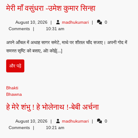
मेरी
मेरी माँ वसुंधरा -उमेश कुमार सिन्हा
माँ
madhukumari
August 10, 2026
madhukumari
0
वसुंधरा
Comments
10:31 am
-उमेश
अपने आँचल में अथाह सागर समेटे, माथे पर शीतल चाँद सजाए। अपनी गोद में
कुमार
समस्त सृष्टि को बसाए, ओ! कोई[...]
सिन्हा
और
और पढ़ें
पढ़ें
Bhakti
Bhawna
हे
हे मेरे शंभु ! हे भोलेनाथ !-बेबी अर्चना
मेरे
madhukumari
August 10, 2026
madhukumari
0
शंभु
Comments
10:21 am
!