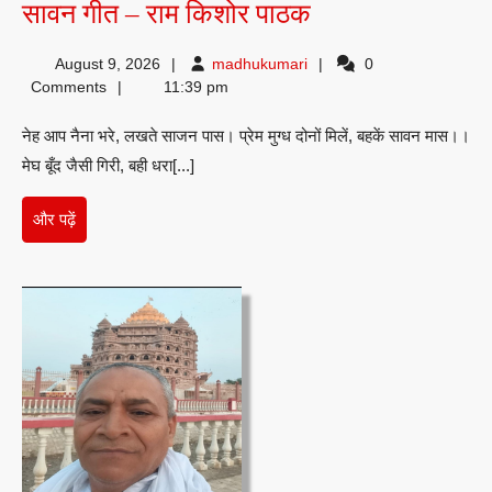
सावन
सावन गीत – राम किशोर पाठक
गीत
madhukumari
August 9, 2026
madhukumari
0
–
Comments
11:39 pm
राम
नेह आप नैना भरे, लखते साजन पास। प्रेम मुग्ध दोनों मिलें, बहकें सावन मास।।
किशोर
मेघ बूँद जैसी गिरी, बही धरा[...]
पाठक
और
और पढ़ें
पढ़ें