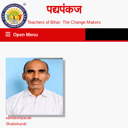
Skip
पद्यपंकज
to
content
Teachers of Bihar- The Change Makers
Open
Open Menu
Menu
sandeshparak
Shakshanik