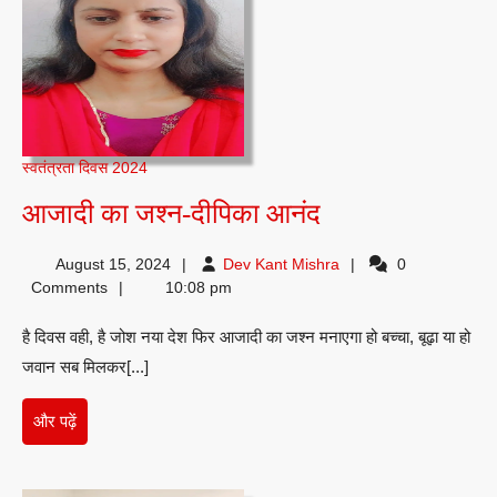
स्वतंत्रता दिवस 2024
आजादी
आजादी का जश्न-दीपिका आनंद
का
Dev
August 15, 2024
Dev Kant Mishra
0
जश्न-
Kant
Comments
10:08 pm
दीपिका
Mishra
है दिवस वही, है जोश नया देश फिर आजादी का जश्न मनाएगा हो बच्चा, बूढ़ा या हो
आनंद
जवान सब मिलकर[...]
और
और पढ़ें
पढ़ें