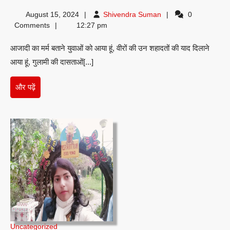
का
Shivendra
August 15, 2024
Shivendra Suman
0
मर्म
Suman
Comments
12:27 pm
बताने
आजादी का मर्म बताने युवाओं को आया हूं, वीरों की उन शहादतों की याद दिलाने
युवाओं
आया हूं, गुलामी की दासताओं[...]
को
आया
और
और पढ़ें
हूं-
पढ़ें
विवेक
कुमार
Uncategorized