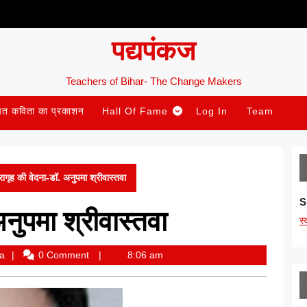
पद्यपंकज
Teachers of Bihar- The Change Makers
ित कविता का प्रकाशन
Hall Of Fame
Log In
Team
रागृह की वेदना-डॉ. अनुपमा श्रीवास्तवा
S
नुपमा श्रीवास्तवा
स
Anupama
a
0 Comment
8:06 am
Srivastava