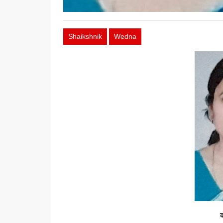
Shaikshnik
Wedna
क