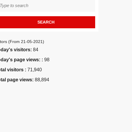
earch
r:
itors (From 21-05-2021)
day's visitors:
84
day's page views: :
98
tal visitors :
71,940
tal page views:
88,894