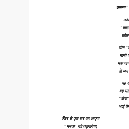
करुण” क
कांप 
“काल”
कोठरी म
मौन “को
मानो प्
एक जननी
हे!जग 
यह सा
वह भाई
“कंस” 
भाई के
फिर से एक बार वह आएगा
“ममता” को तड़पायेगा,