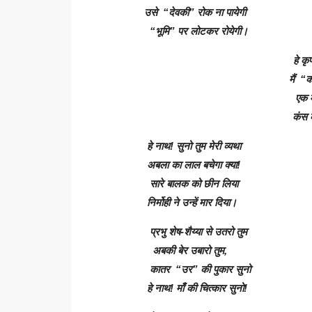
उसे “देवकी” रोक ना पायेगी
“भूमि” पर लोटकर रोयेगी।
हे कृपा
मैं “क
एक माँ
कंस का
हे नाथ! सुनो तुम मेरी व्यथा
अबला का लाल बचेगा क्या!
सारे बालक को छीन लिया
निर्मोही ने उन्हें मार दिया।
प्रभु शेष-शैय्या से उतरो तुम
अबकी बेर उबारो तुम,
कातर “उर” की पुकार सुनो
हे नाथ! माँ की चित्कार सुनो!