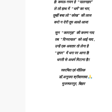
हे! कमल-नयन हे “पालनहार”
ले लो हाथ में “धर्म”का भार,
तुम्हीं बचा लो “कोख” की लाज
करो न देरी तुम आओ आज!
सुन “कारागृह” की करुण नाद
तब “दिनदयाल” को आई याद ,
उन्हें एक अवतार तो लेना है
“द्वापर” में धरा पर आना है!
धरती से अधर्म मिटाना है!!
स्वरचित एवं मौलिक
डॉ.अनुपमा श्रीवास्तवा
मुजफ्फरपुर, बिहार