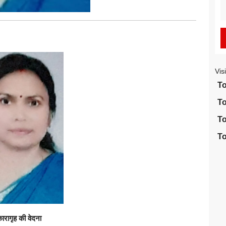
S
fo
Vis
To
To
To
To
ारागृह की वेदना