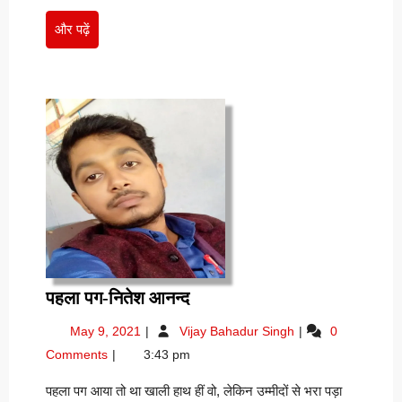
और
और पढ़ें
पढ़ें
पहला
पहला पग-नितेश आनन्द
पग-
May
पहला
May 9, 2021
Vijay Bahadur Singh
0
नितेश
9,
पग-
Comments
3:43 pm
आनन्द
2021
नितेश
आनन्द
पहला पग आया तो था खाली हाथ हीं वो, लेकिन उम्मीदों से भरा पड़ा