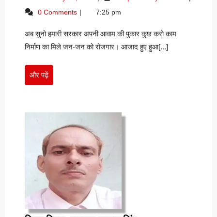
दर्द
13,
का
0 Comments
7:25 pm
–
2024
दर्द
कुमकुम
–
अब सुनो हमारी सरकार अपनी आवाम की पुकार कुछ करो काम
कुमकुम
कुमारी
कुमारी
निर्माण का मिले जन-जन को रोजगार। आजाद हुए हुआ[...]
“काव्याकृति”
“काव्याकृति”
और
और पढ़ें
पढ़ें