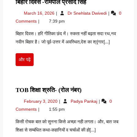
बिहार
बिहार दिवस -रामपाल प्रसाद सिंह
दिवस
March
बिहार
March 16, 2026
Dr Snehlata Dwivedi
0
-रामपाल
16,
दिवस
Comments
7:39 pm
प्रसाद
2026
-रामपाल
सिंह
प्रसाद
बिहार दिवस। हरि गीतिका छंद में। रुकता नहीं बढ़ता सदा रथ,नव
सिंह
नवीन बिहार है। जो पूर्व-उत्तर में अवस्थित,देश का श्रृंगार[...]
और
और पढ़ें
पढ़ें
TOB
TOB शिक्षा श्रुति- (रोल नंबर)
शिक्षा
February
ToB
February 3, 2020
Padya Pankaj
0
श्रुति-
3,
शिक्षा
Comments
1:55 pm
(रोल
2020
श्रुति-
नंबर)
(रोल
किसी रोचक बात को सुनना किसे अच्छा नही लगता। और, बात जब
नंबर)
शिक्षा से सम्बंधित कथा-कहानियों व चर्चाओं की हो[...]