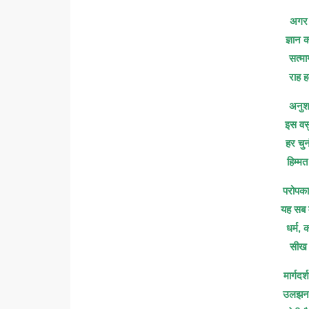
अगर न
ज्ञान
सत्मा
राह ह
अनुश
इस वस
हर चुन
हिम्म
परोपकार
यह सब 
धर्म, 
सीख ह
मार्गद
उलझन 