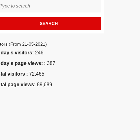
earch
r:
itors (From 21-05-2021)
day's visitors:
246
day's page views: :
387
tal visitors :
72,465
tal page views:
89,689