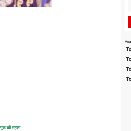
S
fo
Vis
To
To
To
To
गुरू की महत्ता