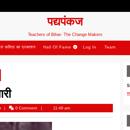
पद्यपंकज
Teachers of Bihar- The Change Makers
ित कविता का प्रकाशन
Hall Of Fame
Log In
Team
S
ारी
स
Vijay
h
0 Comment
11:49 am
Bahadur
Singh