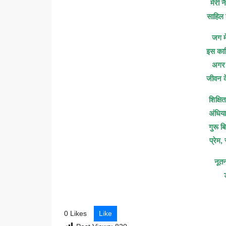
मेरी 
साहिल 
जग मे
इस काब
अगर न
जीवन 
शिक्षि
अंधिय
गुरू ब
प्रेम
नूतन
0 Likes
Like