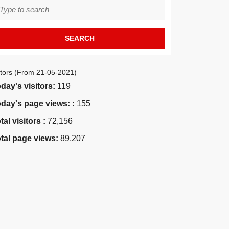
earch
r:
itors (From 21-05-2021)
day's visitors:
119
day's page views: :
155
tal visitors :
72,156
tal page views:
89,207