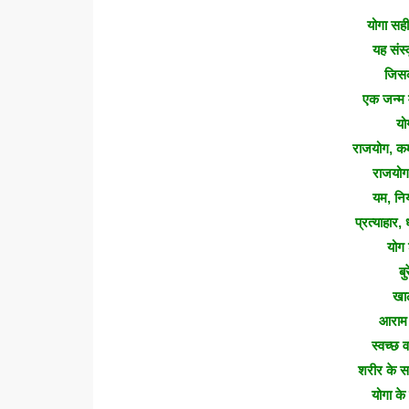
योगा सही
यह संस्
जिसक
एक जन्म 
योग
राजयोग, कर्
राजयोग
यम, नि
प्रत्याहार
योग 
बु
खा
आराम 
स्वच्छ 
शरीर के 
योगा के