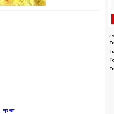
S
fo
Vis
To
To
To
To
जुड़े आप