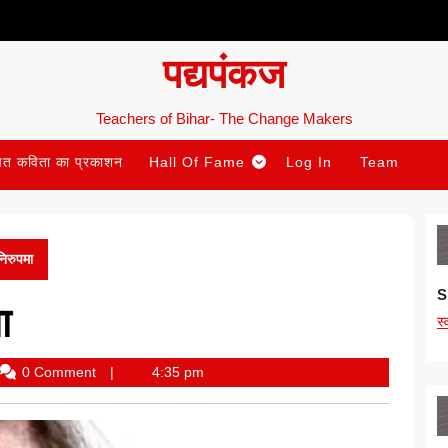
पद्यपंकज
Teachers of Bihar- The Change Makers
ित कविता का प्रकाशन
Hall Of Fame
Log In
Team
निरुपमा
S
ा
स
y
0 Comment
4:35 pm
adur
gh