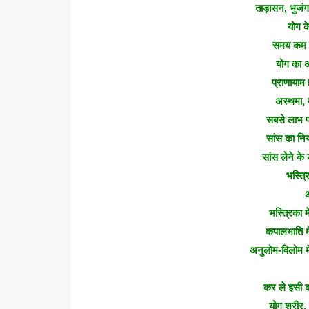
ताड़ासन, भुजं
योग के
समय कम हो
योग का अ
प्राणायाम
अस्थमा, 
सबसे लाभ प
सांस का निय
सांस लेने क
भस्त्
अ
भस्त्रिका मे
कपालभाति मे
अनुलोम-विलोम मे
कर ले इसी 
योग शरीर, 