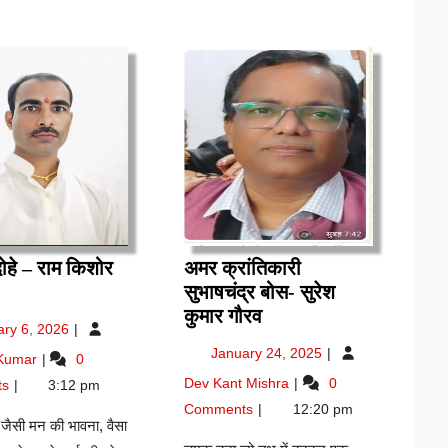
ोहे – राम किशोर
अमर क्रांतिकारी
सार-
सुभाषचंद्र बोस- सुरेश
े
अमर
कुमार गौरव
January
ary 6, 2026
क्रांतिकारी
6,
January
संसार-
January 24, 2025
 Kumar
0
म
सुभाषचंद्र
2026
24,
दोहे
अमर
Dev Kant Mishra
0
शोर
बोस-
ts
3:12 pm
2025
–
क्रांतिकारी
ाठक
सुरेश
Comments
12:20 pm
राम
सुभाषचंद्र
े जैसी मन की भावना, वैसा
कुमार
किशोर
बोस-