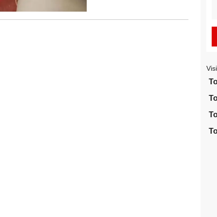
S
fo
Vis
To
To
To
To