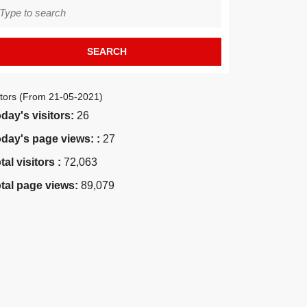
earch
r:
itors (From 21-05-2021)
day's visitors:
26
day's page views: :
27
tal visitors :
72,063
tal page views:
89,079