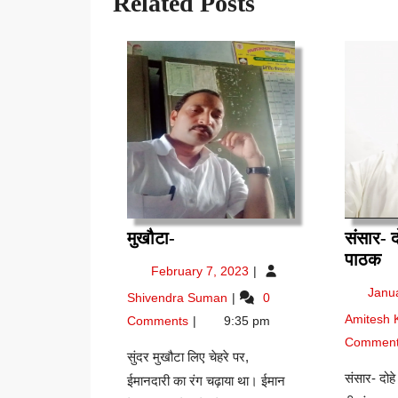
Related Posts
मुखौटा-
मुखौटा-
संसार- द
सं
पाठक
February
February 7, 2023
दोह
7,
मुखौटा-
Janu
Shivendra Suman
0
–
2023
Amitesh
रा
Comments
9:35 pm
कि
Commen
सुंदर मुखौटा लिए चेहरे पर,
प
संसार- दोह
ईमानदारी का रंग चढ़ाया था। ईमान