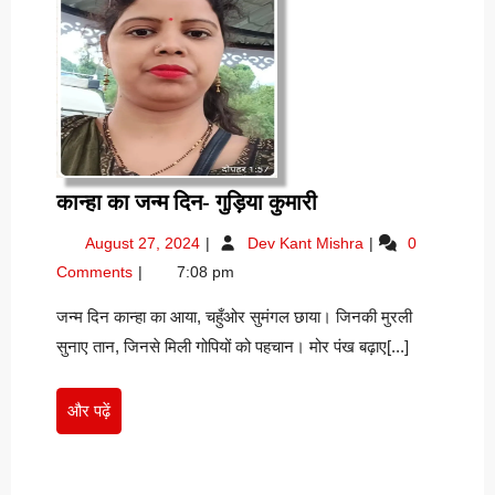
कान्हा
कान्हा का जन्म दिन- गुड़िया कुमारी
का
August
कान्हा
August 27, 2024
Dev Kant Mishra
0
जन्म
27,
का
Comments
7:08 pm
दिन-
2024
जन्म
गुड़िया
दिन-
जन्म दिन कान्हा का आया, चहुँओर सुमंगल छाया। जिनकी मुरली
गुड़िया
कुमारी
सुनाए तान, जिनसे मिली गोपियों को पहचान। मोर पंख बढ़ाए[...]
कुमारी
और
और पढ़ें
पढ़ें