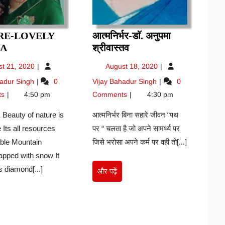
RE-LOVELY
आत्मनिर्भर-डाॅ. अनुपमा
NATURE-
आत्मनिर्भर-
A
श्रीवास्तव
LOVELY
डाॅ.
August
August
st 21, 2020
August 18, 2020
VERMA
अनुपमा
21,
18,
NATURE-
आत्मनिर्भर-
hadur Singh
0
Vijay Bahadur Singh
0
श्रीवास्तव
2020
2020
Lovely
डाॅ.
ts
4:50 pm
Comments
4:30 pm
Verma
अनुपमा
श्रीवास्तव
eauty of nature is
आत्मनिर्भर बिना सहारे जीवन “पथ
e Its all resources
पर “ चलता है जो अपने सामर्थ्य पर
able Mountain
जिसे भरोसा अपने कर्म पर वही तो[...]
apped with snow It
 diamond[...]
और
और पढ़ें
पढ़ें
र
ं