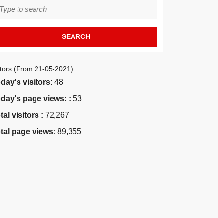
earch
r:
itors (From 21-05-2021)
day's visitors:
48
day's page views: :
53
tal visitors :
72,267
tal page views:
89,355