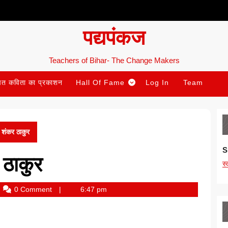
पद्यपंकज
Teachers of Bihar- The Change Makers
ित कविता का प्रकाशन
Hall Of Fame
Log In
Team
शंकर ठाकुर
S
ठाकुर
स
m
0 Comment
6:47 pm
hor
hak