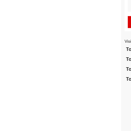
S
fo
Vis
To
To
To
To