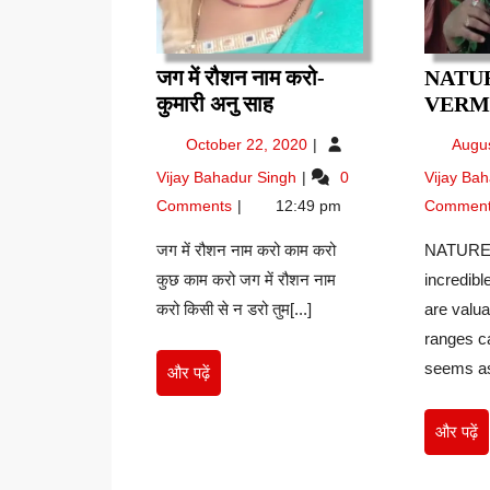
जग में रौशन नाम करो-
NATU
जग
कुमारी अनु साह
VERM
में
October
October 22, 2020
Augu
रौशन
22,
जग
Vijay Bahadur Singh
0
Vijay Ba
नाम
2020
में
करो-
Comments
12:49 pm
Commen
रौशन
कुमारी
नाम
जग में रौशन नाम करो काम करो
NATURE B
अनु
करो-
कुछ काम करो जग में रौशन नाम
incredibl
साह
कुमारी
करो किसी से न डरो तुम[...]
अनु
are valu
साह
ranges c
seems as
और
और पढ़ें
पढ़ें
औ
और पढ़ें
पढ़े