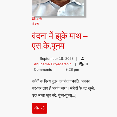
Bhakti
दिवस
वंदना में झुके माथ –
वंदना
एस.के.पूनम
में
September 19, 2023
झुके
Anupama
Anupama Priyadarshini
0
Priyadarshini
Comments
9:28 pm
माथ
पार्वती के प्रिय पुत्र, एकदंत गणपति, आगवन
–
घर-घर,लाए हैं आनंद साथ। मंदिरों के पट खुले,
एस.के.पूनम
फूल माला खूब चढ़े, कुंज-कुंज[...]
और
और पढ़ें
पढ़ें