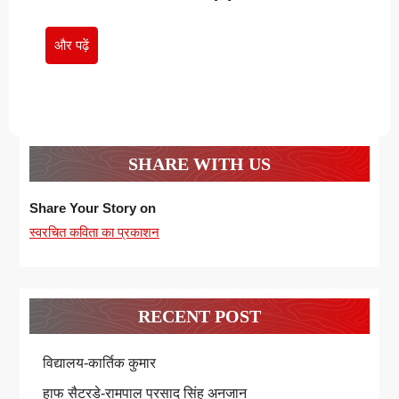
गिरीन्द्र
गिरीन्द्र
मोहन
मोहन
और
और पढ़ें
झा
झा
पढ़ें
SHARE WITH US
Share Your Story on
स्वरचित कविता का प्रकाशन
RECENT POST
विद्यालय-कार्तिक कुमार
हाफ सैटरडे-रामपाल प्रसाद सिंह अनजान