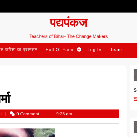
पद्यपंकज
Teachers of Bihar- The Change Makers
ित कविता का प्रकाशन
Hall Of Fame
Log In
Team
S
्मा
स
Anupama
i
0 Comment
9:23 am
Priyadarshini