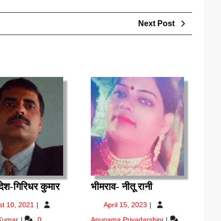
Next
Next Post
Post
देश
भीमराव-
 देश-गिरिधर कुमार
भीमराव- नीतू रानी
मेरा
नीतू
August
April
st 10, 2021
April 15, 2023
देश-
रानी
10,
15,
देश
भीमराव-
 Kumar
0
Anupama Priyadarshini