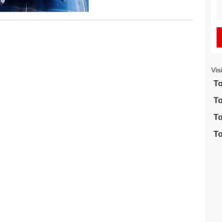
S
fo
Vis
To
To
To
To