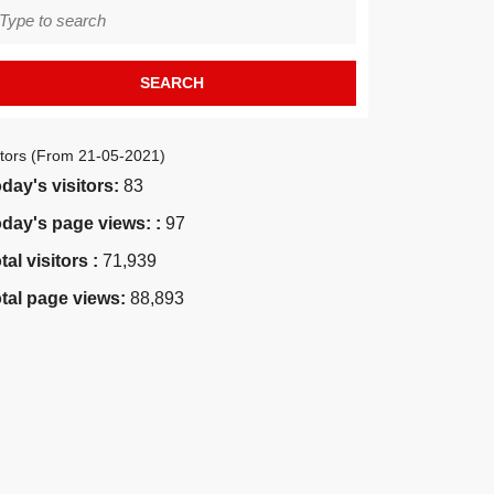
earch
r:
itors (From 21-05-2021)
day's visitors:
83
day's page views: :
97
tal visitors :
71,939
tal page views:
88,893