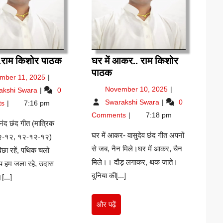
प्रकाश..राम
.राम किशोर पाठक
घर में आकर.. राम किशोर
किशोर
घर
पाठक
November
mber 11, 2025
पाठक
में
11,
प्रकाश..राम
November
November 10, 2025
akshi Swara
0
आकर..
2025
किशोर
10,
घर
Swarakshi Swara
0
ts
7:16 pm
राम
पाठक
2025
में
Comments
7:18 pm
किशोर
आकर..
ंद छंद गीत (मात्रिक
पाठक
राम
घर में आकर- वासुदेव छंद गीत अपनों
-१२, १२-१२-१२)
किशोर
से जब, नैन मिले।घर में आकर, चैन
िछा रहें, पथिक चलो
पाठक
मिले।। दौड़ लगाकर, थक जाते।
प हम जला रहे, उदास
दुनिया की[...]
[...]
और
और पढ़ें
र
पढ़ें
ं