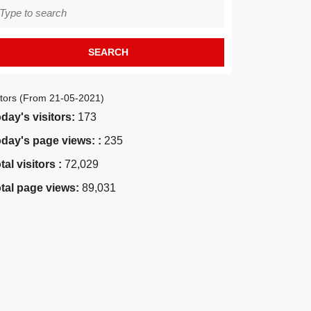
earch
r:
itors (From 21-05-2021)
day's visitors:
173
day's page views: :
235
tal visitors :
72,029
tal page views:
89,031