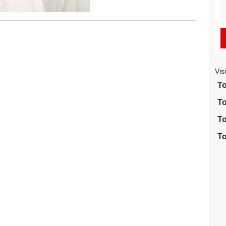
S
fo
Vis
To
To
To
To