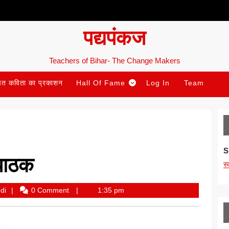
पद्यपंकज
Teachers of Bihar- The Change Makers
ित कविता का प्रकाशन
Hall Of Fame
Log In
Team
S
 पाठक
स
Dr
di
0 Comment
1:35 pm
Snehlata
Dwivedi