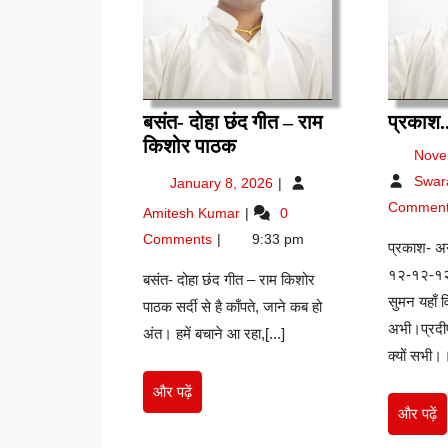
बसंत- दोहा छंद गीत – राम
प्रकाश.
बसंत-
किशोर पाठक
Nove
दोहा
January
Swar
January 8, 2026
छंद
8,
बसंत-
Commen
Amitesh Kumar
0
गीत
2026
दोहा
–
Comments
9:33 pm
प्रकाश- अन
छंद
राम
गीत
१२-१२-१२
बसंत- दोहा छंद गीत – राम किशोर
किशोर
–
सुमन यहाँ व
पाठक सर्दी से है काँपते, जाने कब हो
पाठक
राम
अभी।प्रदी
अंत। हमें बचाने आ रहा,[...]
किशोर
पाठक
क्यों सभी।।
और
और पढ़ें
पढ़ें
औ
और पढ़ें
पढ़े