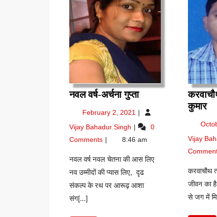
नवल
नवल वर्ष-अर्चना गुप्ता
करवाचौथ
वर्ष-
कर
कुमार
February
February 2, 2021
अर्चना
त्य
2,
नवल
Octo
Vijay Bahadur Singh
0
गुप्ता
वि
2021
वर्ष-
Vijay Ba
कु
Comments
8:46 am
अर्चना
Commen
गुप्ता
नवल वर्ष नवल चेतना की आस लिए
करवाचौथ त्य
नव उम्मीदों की प्यास लिए, दृढ
जीवन का है
संकल्प के रथ पर आरूढ़ आशा
से जग में म
संग[...]