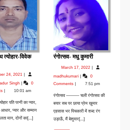
रंगोत्सव-
 त्योहार-विवेक
रंगोत्सव- मधु कुमारी
वाचौथ
मधु
March
March 17, 2022
ोहार-
कुमारी
17,
October
ber 24, 2021
रंगोत्सव-
madhukumari
0
वेक
2022
24,
मधु
करवाचौथ
hadur Singh
0
मार
Comments
7:51 pm
2021
कुमारी
त्योहार-
ts
10:01 am
विवेक
रंगोत्सव ——— चली रंगोत्सव की
कुमार
ोहार पति पत्नी का प्यार,
बयार सब पर छाया प्रेम खुमार
 आधार, प्यार और सम्मान
एहसास भर पिचकारी में शब्द रंग
िलता मान, दोनों का[...]
उड़ाऊँ, मैं बेशुमार[...]