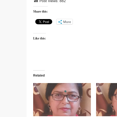
Post Views:
882
Share this:
More
Like this:
Related