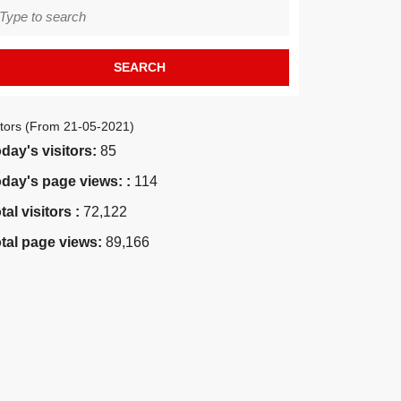
earch
r:
itors (From 21-05-2021)
day's visitors:
85
day's page views: :
114
tal visitors :
72,122
tal page views:
89,166