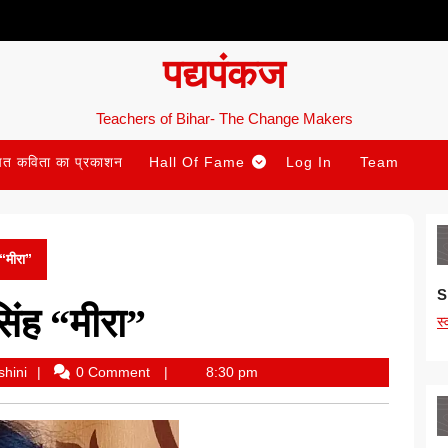
पद्यपंकज
Teachers of Bihar- The Change Makers
ित कविता का प्रकाशन
Hall Of Fame
Log In
Team
 “मीरा”
S
सिंह “मीरा”
स
Anupama
hini
0 Comment
8:30 pm
Priyadarshini