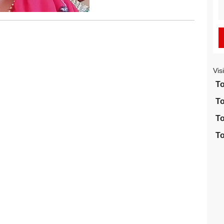
S
fo
Vis
To
To
To
To