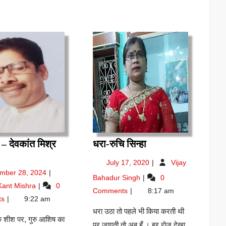
धरा-
– देवकांत मिश्र
धरा-रुचि सिन्हा
ोहावली
रुचि
July
July 17, 2020
Vijay
सिन्हा
17,
November
mber 28, 2024
धरा-
Bahadur Singh
0
वकांत
2020
28,
दोहावली
रुचि
Kant Mishra
0
श्र
Comments
8:17 am
2024
–
सिन्हा
ts
9:22 am
िव्य’
देवकांत
धरा उठा तो पहले भी किया करती थी
मिश्र
 के शीश पर, गुरु आशिष का
पर जागती तो अब हूँ । हर रोज देखा
‘दिव्य’