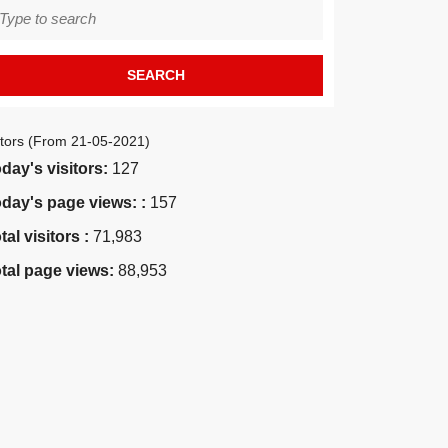
earch
r:
itors (From 21-05-2021)
day's visitors:
127
day's page views: :
157
tal visitors :
71,983
tal page views:
88,953