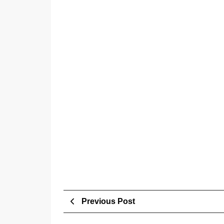
Post
Previous
Previous Post
Post
navigation