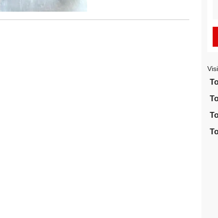
S
fo
Vis
To
To
To
To