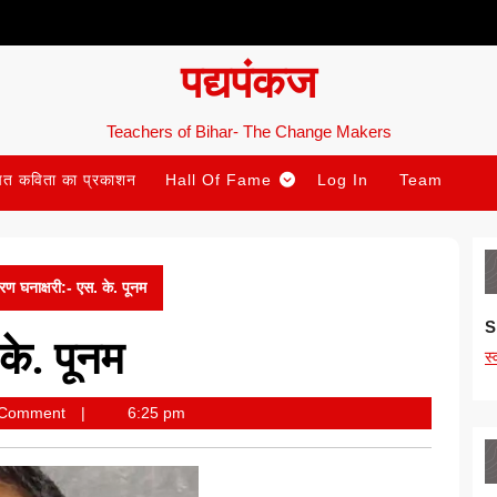
पद्यपंकज
Teachers of Bihar- The Change Makers
ित कविता का प्रकाशन
Hall Of Fame
Log In
Team
ण घनाक्षरी:- एस. के. पूनम
S
के. पूनम
स
 Comment
6:25 pm