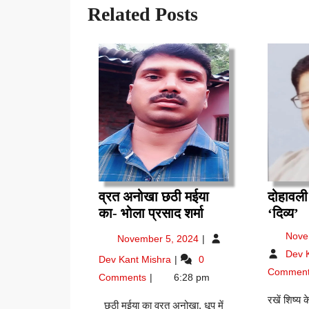
Related Posts
व्रत अनोखा छठी मईया
दोहावली 
व्रत
द
का- भोला प्रसाद शर्मा
‘दिव्य’
अनोखा
–
November
Nove
November 5, 2024
छठी
दे
5,
Dev 
व्रत
Dev Kant Mishra
0
मईया
मि
2024
अनोखा
Commen
का-
‘द
Comments
6:28 pm
छठी
भोला
मईया
रखें शिष्य
छठी मईया का व्रत अनोखा, धूप में