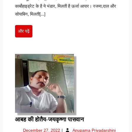
कार्बोहाइड्रेट के है ये भंडार, मिलती है ऊर्जा आपार। रजमा,दाल और
सोयाबिन, मिलती[...]
और
और पढ़ें
पढ़ें
आबह
आबह की होतैय-जयकृष्णा पासवान
की
December
आबह
December 27, 2022
Anupama Priyadarshini