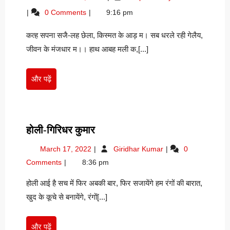
होतैय-
27,
की
0 Comments
9:16 pm
जयकृष्णा
2022
होतैय-
पासवान
जयकृष्णा
कत्ह सपना सजै-लह छेला, किस्मत के आड़ म। सब धरले रही गेलैय,
पासवान
जीवन के मंजधार म।। हाथ आबह मली क,[...]
और
और पढ़ें
पढ़ें
होली-
होली-गिरिधर कुमार
गिरिधर
March
होली-
March 17, 2022
Giridhar Kumar
0
कुमार
17,
गिरिधर
Comments
8:36 pm
2022
कुमार
होली आई है सच में फिर अबकी बार, फिर सजायेंगे हम रंगों की बारात,
खुद के कूचे से बनायेंगे, रंगों[...]
और
और पढ़ें