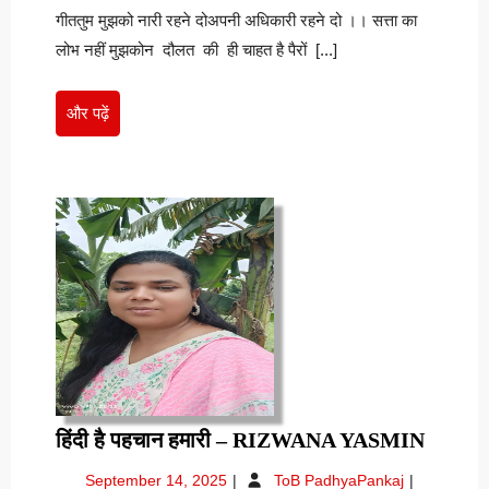
दो…
रहने
गीततुम मुझको नारी रहने दोअपनी अधिकारी रहने दो ।। सत्ता का
दो…
डॉ
लोभ नहीं मुझकोन दौलत की ही चाहत है पैरों [...]
डॉ
स्वराक्षी
स्वराक्षी
स्वरा
स्वरा
और
और पढ़ें
पढ़ें
हिंदी
हिंदी है पहचान हमारी – RIZWANA YASMIN
है
September
हिंदी
September 14, 2025
ToB PadhyaPankaj