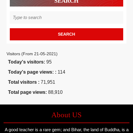
SEARCH
Search
for:
Visitors (From 21-05-2021)
Today's visitors:
95
Today's page views: :
114
Total visitors :
71,951
Total page views:
88,910
About US
A good teacher is a rare gem; and Bihar, the land of Buddha, is a