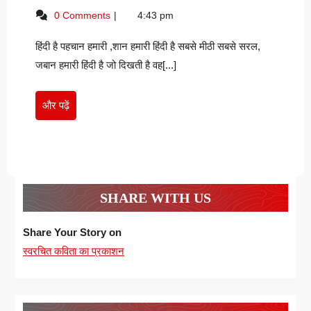
पहचान
14,
है
0 Comments
4:43 pm
हमारी
2025
पहचान
–
हमारी
हिंदी है पहचान हमारी ,शान हमारी हिंदी है सबसे मीठी सबसे सरल,
–
RIZW
RIZWANA
जबान हमारी हिंदी है जो दिखती है वह[...]
YASM
YASMIN
और
और पढ़ें
पढ़ें
SHARE WITH US
Share Your Story on
स्वरचित कविता का प्रकाशन