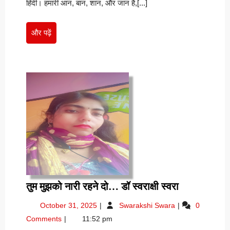
हिंदी। हमारी आन, बान, शान, और जान है,[...]
और
और पढ़ें
पढ़ें
तुम
तुम मुझको नारी रहने दो… डॉ स्वराक्षी स्वरा
मुझको
October
तुम
October 31, 2025
Swarakshi Swara
0
नारी
31,
मुझको
Comments
11:52 pm
रहने
2025
नारी