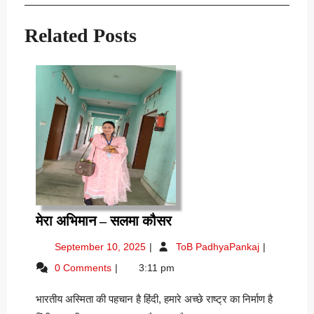
navigation
Post
Post
Related Posts
मेरा
मेरा अभिमान – सलमा कौसर
अभिमान
September
मेरा
September 10, 2025
ToB PadhyaPankaj
–
10,
अभिमान
0 Comments
3:11 pm
सलमा
2025
–
कौसर
सलमा
भारतीय अस्मिता की पहचान है हिंदी, हमारे अच्छे राष्ट्र का निर्माण है
कौसर