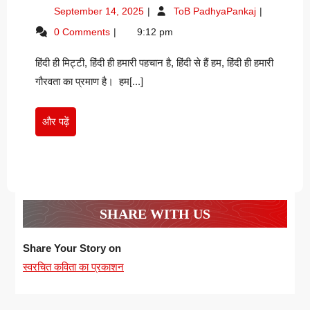
ही
September
हिंदी
September 14, 2025
ToB PadhyaPankaj
मिट्टी,
14,
ही
0 Comments
9:12 pm
हिंदी
2025
मिट्टी,
ही
हिंदी
हिंदी ही मिट्टी, हिंदी ही हमारी पहचान है, हिंदी से हैं हम, हिंदी ही हमारी
ही
हमारी
हमारी
गौरवता का प्रमाण है। हम[...]
पहचान
पहचान
है
है
–
और
और पढ़ें
–
PIYUSH
पढ़ें
Piyush
KUMAR
kumar
SHARE WITH US
Share Your Story on
स्वरचित कविता का प्रकाशन