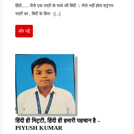
पहचान
की
हिंदी….. जैसे एक स्त्री के माथे की बिंदी । जैसे नहीं होता श्रृंगार
पहचान
–
–
स्त्री का , बिंदी के बिना ।[...]
DIVYA
Divya
GUPTA
Gupta
और
और पढ़ें
पढ़ें
हिंदी ही मिट्टी, हिंदी ही हमारी पहचान है –
हिंदी
PIYUSH KUMAR