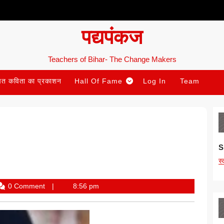
पद्यपंकज
Teachers of Bihar- The Change Makers
ित कविता का प्रकाशन
Hall Of Fame
Log In
Team
S
स
endra
0 Comment
8:56 pm
an