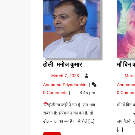
होली-
होली- मनोज कुमार
माँ बिन 
मनोज
March
March 7, 2023
Marc
कुमार
7,
होली-
Anupama Priyadarshini
Anupama 
2023
मनोज
0 Comments
8:45 pm
0 Comme
कुमार
होली ना कहीं पे गम है, सम भाव
माँ माँ बिन 
सबरंग है; हरिभजन का दम है, तो
———–२। कत
ढोल-नाल का बम है।
होली[...]
लग बैठके सु
[...]