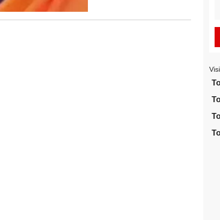
S
fo
Vis
To
To
To
To