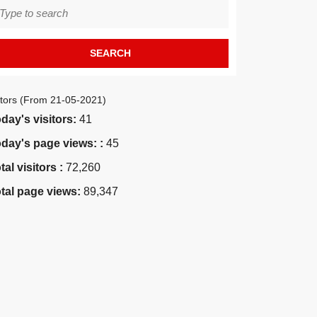
earch
r:
itors (From 21-05-2021)
day's visitors:
41
day's page views: :
45
tal visitors :
72,260
tal page views:
89,347