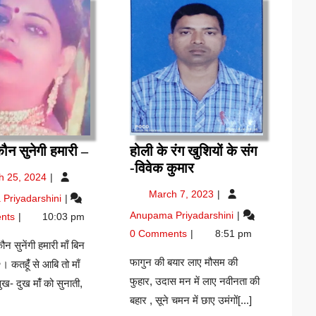
माँ
कौन सुनेगी हमारी –
होली के रंग खुशियों के संग
बिन
होली
-विवेक कुमार
March
h 25, 2024
कौन
के
25,
March
माँ
March 7, 2023
Priyadarshini
सुनेगी
रंग
2024
7,
बिन
होली
Anupama Priyadarshini
हमारी
खुशियों
nts
10:03 pm
2023
कौन
के
–
के
0 Comments
8:51 pm
सुनेगी
रंग
कौन सुनेंगी हमारी माँ बिन
संग
हमारी
खुशियों
फागुन की बयार लाए मौसम की
हूंँ से आबि तो माँ
-विवेक
–
के
फुहार, उदास मन में लाए नवीनता की
ख- दुख मांँ को सुनाती,
कुमार
संग
बहार , सूने चमन में छाए उमंगों[...]
-विवेक
कुमार