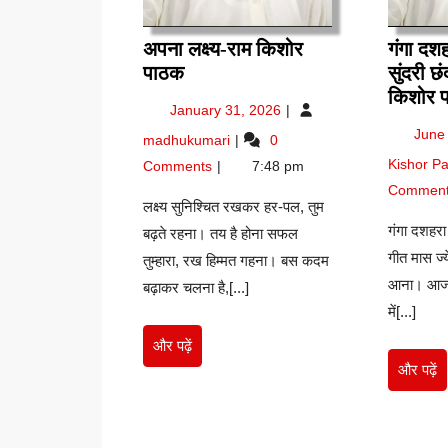
अपना लक्ष्य-राम किशोर
गंगा दशह
अपना
पाठक
सुंदरी छ
लक्ष्य-
किशोर 
January
January 31, 2026
राम
31,
अपना
June
madhukumari
0
किशोर
2026
लक्ष्य-
Kishor P
पाठक
Comments
7:48 pm
राम
Commen
किशोर
लक्ष्य सुनिश्चित रखकर हर-पल, तुम
पाठक
गंगा दशहरा 
बढ़ते रहना। तय है होना सफल
गीत मास ज्य
तुम्हारा, रख हिम्मत गहना। बस कदम
आना। आज 
बढ़ाकर चलना है,[...]
में[...]
और
और पढ़ें
पढ़ें
औ
और पढ़ें
पढ़े