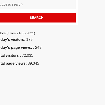
earch
r:
itors (From 21-05-2021)
day's visitors:
179
day's page views: :
249
tal visitors :
72,035
tal page views:
89,045