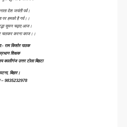
ता देश जयंती पर्व।
ता पर हमको है गर्व।।
्धा सुमन चढ़ाए आज।
ं पर चलकर करना काज।।
ा:- राम किशोर पाठक
प्रधान शिक्षक
ालय कालीगंज उत्तर टोला बिहटा
पटना, बिहार।
्क – 9835232978