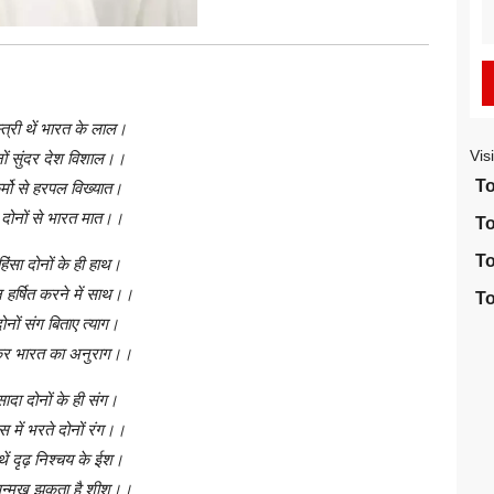
S
fo
स्त्री थें भारत के लाल।
Vis
ोनों सुंदर देश विशाल।।
To
्मो से हरपल विख्यात।
ई दोनों से भारत मात।।
To
To
िंसा दोनों के ही हाथ।
हर्षित करने में साथ।।
To
नों संग बिताए त्याग।
ेकर भारत का अनुराग।।
ादा दोनों के ही संग।
में भरते दोनों रंग।।
 थें दृढ़ निश्चय के ईश।
सन्मुख झुकता है शीश।।