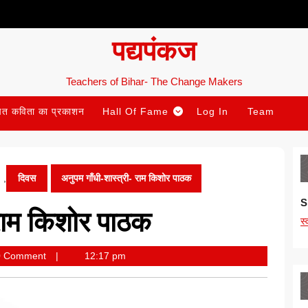
पद्यपंकज
Teachers of Bihar- The Change Makers
ित कविता का प्रकाशन
Hall Of Fame
Log In
Team
,
दिवस
अनुपम गाँधी-शास्त्री- राम किशोर पाठक
S
 राम किशोर पाठक
स
mari
0 Comment
12:17 pm