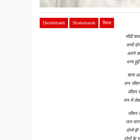
Deshbhakti
Shakshanik
दिवस
गाँधी शा
जन्में द
अपने कर
धन्य हु
सत्य अह
जन जीवन 
जीवन दो
मन में ल
जीवन स
जन मानस 
दोनों ही
दोनों के 