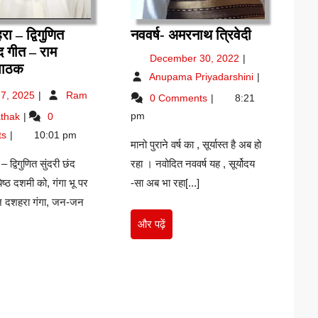
नववर्ष-
रा – द्विगुणित
नववर्ष- अमरनाथ त्रिवेदी
अमरनाथ
ंद गीत – राम
December
December 30, 2022
गंगा
त्रिवेदी
पाठक
30,
नववर्ष-
Anupama Priyadarshini
दशहरा
2022
अमरनाथ
June
 7, 2025
Ram
0 Comments
8:21
–
त्रिवेदी
7,
गंगा
pm
athak
0
द्विगुणित
2025
दशहरा
सुंदरी
ts
10:01 pm
–
मानो पुराने वर्ष का , सूर्यास्त है अब हो
छंद
द्विगुणित
– द्विगुणित सुंदरी छंद
रहा । नवोदित नववर्ष यह , सूर्योदय
गीत
सुंदरी
ेष्ठ दशमी को, गंगा भू पर
-सा अब भा रहा[...]
–
छंद
दशहरा गंगा, जन-जन
गीत
राम
–
किशोर
और
और पढ़ें
राम
पाठक
पढ़ें
किशोर
र
पाठक
ं