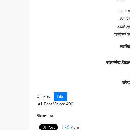
आज मना
ऐसे ने
आओ श्रद
पदचिन्हो
रचयित
प्राथमिक विद्य
संपर
0 Likes
Like
Post Views:
496
Share this:
More