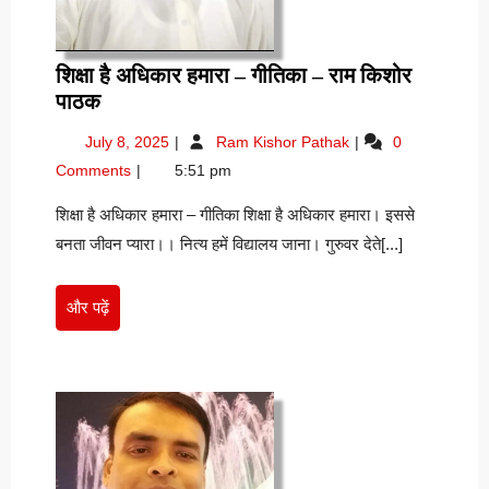
शिक्षा है अधिकार हमारा – गीतिका – राम किशोर
शिक्षा
पाठक
है
July
शिक्षा
July 8, 2025
Ram Kishor Pathak
0
अधिकार
8,
है
Comments
5:51 pm
हमारा
2025
अधिकार
–
हमारा
शिक्षा है अधिकार हमारा – गीतिका शिक्षा है अधिकार हमारा। इससे
–
गीतिका
बनता जीवन प्यारा।। नित्य हमें विद्यालय जाना। गुरुवर देते[...]
गीतिका
–
–
राम
राम
और
और पढ़ें
किशोर
किशोर
पढ़ें
पाठक
पाठक