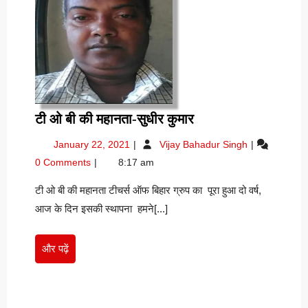
टी
टी ओ बी की महानता-सुधीर कुमार
ओ
January
टी
January 22, 2021
Vijay Bahadur Singh
बी
22,
ओ
0 Comments
8:17 am
की
2021
बी
महानता-
की
टी ओ बी की महानता टीचर्स ऑफ बिहार ग्रुप का पूरा हुआ दो वर्ष,
महानता-
सुधीर
आज के दिन इसकी स्थापना हमने[...]
सुधीर
कुमार
कुमार
और
और पढ़ें
पढ़ें