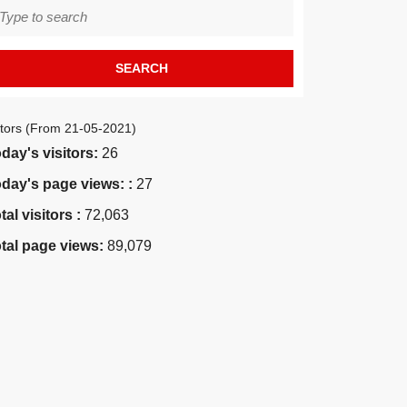
earch
r:
itors (From 21-05-2021)
day's visitors:
26
day's page views: :
27
tal visitors :
72,063
tal page views:
89,079