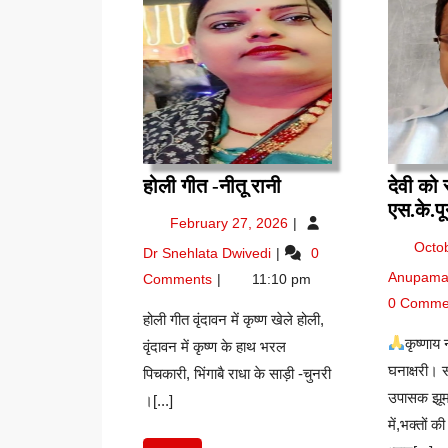
होली
होली गीत -नीतू रानी
देवी को 
गीत
एस.के.प
February
February 27, 2026
-नीतू
27,
होली
Octo
Dr Snehlata Dwivedi
0
रानी
2026
गीत
Anupama 
Comments
11:10 pm
-नीतू
0 Comme
रानी
होली गीत वृंदावन में कृष्ण खेले होली,
कृष्णाय
वृंदावन में कृष्ण के हाथ भरल
घनाक्षरी। 
पिचकारी, भिंगाबै राधा के साड़ी -चुनरी
उपासक झूम 
।[...]
में,भक्तों 