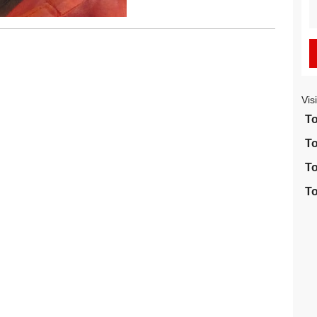
S
fo
Vis
To
To
To
To