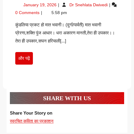
हो
January
प्रकट
January 19, 2026
Dr Snehlata Dwivedi
माता
19,
हो
0 Comments
5:58 pm
भवानी
2026
माता
रामपाल
भवानी
कुंडलिया प्रकट हो मात भवानी। (दुर्गा/पार्वती) मात भवानी
रामपाल
प्रसाद
प्रेरणा,शक्ति पुंज आधार। धरा अकारण मानती,तेरा ही उपकार।।
प्रसाद
सिंह
तेरा ही उपकार,सघन हरियाली[...]
सिंह
और
और पढ़ें
पढ़ें
SHARE WITH US
Share Your Story on
स्वरचित कविता का प्रकाशन