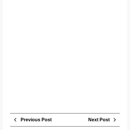
Post
Previous
Next
Previous Post
Next Post
navigation
Post
Post