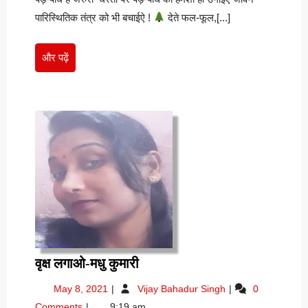
सुरेश
कुमार
पारिस्थितिक तंत्र को भी बचाईऐ !
देते फल-फूल,[...]
कुमार
गौरव
गौरव
और
और पढ़ें
पढ़ें
वृक्ष
वृक्ष लगाओ-मधु कुमारी
लगाओ-
May
वृक्ष
May 8, 2021
Vijay Bahadur Singh
0
मधु
8,
लगाओ-
Comments
9:19 am