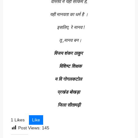
वास्तव में यही सत्कर्म है,
यही मानवता का धर्म है ।
इसलिए, रे मानव !
तू ,मानव बन।
विजय शंकर ठाकुर
विशिष्ट शिक्षक
म वि गोगलकटोल
प्रखंड बोखड़ा
जिला सीतामढ़ी
1 Likes
Like
Post Views:
145