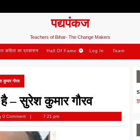
पद्यपंकज
Teachers of Bihar- The Change Makers
ित कविता का प्रकाशन
Hall Of Fame
Log In
Team
श कुमार गौरव
S
ै – सुरेश कुमार गौरव
स
0 Comment
7:21 pm
a