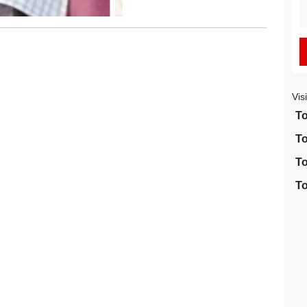
S
fo
Vis
To
To
To
To