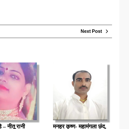
Next
Next Post
Post
प्रपोज
े – नीतू रानी
मनहर कृष्ण- महामंगला छंद,