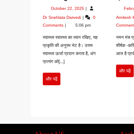
बैकुंठ
October
October 22, 2025
Febr
बिहारी
22,
स्वास्थ्य
Dr Snehlata Dwivedi
0
Amitesh
2025
बैकुंठ
Comments
5:06 pm
Commen
बिहारी
स्वास्थ्य स्वास्थ्य का ध्यान रखिए, यह
नमन मंच प्
प्रकृति की अनुपम भेट है। उत्तम
शीर्षक -कर
स्वास्थ्य ऊर्जा प्रदान करता है, अंग
आज है प्रप
प्रत्यंग को[...]
औ
और पढ़ें
पढ़े
और
और पढ़ें
पढ़ें