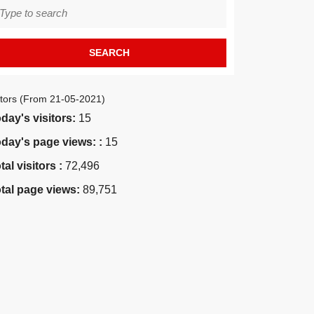
earch
r:
itors (From 21-05-2021)
day's visitors:
15
day's page views: :
15
tal visitors :
72,496
tal page views:
89,751