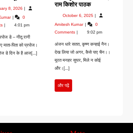
डे
मनहर
राम किशोर पाठक
February
uary 8, 2026
–
कृष्ण-
8,
October
प्रपोज
October 6, 2025
 Kumar
0
नीतू
महामंगला
2026
6,
डे
मनहर
Amitesh Kumar
0
रानी
छंद,
ts
4:01 pm
2025
–
कृष्ण-
राम
Comments
9:02 pm
नीतू
महामंगला
रपोज डे – नीतू रानी
किशोर
रानी
छंद,
अंजन धारे सतत, कृष्ण कन्हाई नैन।
िए माता-पिता को प्रपोज।
पाठक
राम
देख लिया जो अगर, कैसे पाए चैन।।
ोज डे दिन के है आज[...]
किशोर
मूरत मनहर सुघर, मिले न कोई
पाठक
और।[...]
र
ं
और
और पढ़ें
पढ़ें