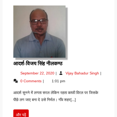
आदर्श-
आदर्श-विजय सिंह नीलकण्ठ
विजय
September
आदर्श-
September 22, 2020
Vijay Bahadur Singh
सिंह
22,
विजय
0 Comments
1:01 pm
नीलकण्ठ
2020
सिंह
नीलकण्ठ
आदर्श सुनने में लगता सरल लेकिन रहता काफी विरल पर जिसके
पीछे लग जाए बना दे उसे निर्मल। गाँव शहर[...]
और
और पढ़ें