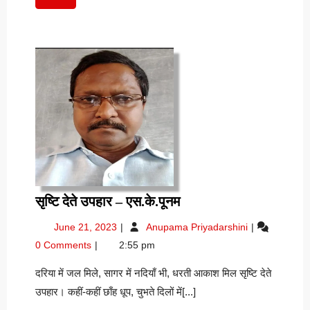
पढ़ें
सृष्टि
सृष्टि देते उपहार – एस.के.पूनम
देते
June
सृष्टि
June 21, 2023
Anupama Priyadarshini
उपहार
21,
देते
0 Comments
2:55 pm
–
2023
उपहार
एस.के.पूनम
–
दरिया में जल मिले, सागर में नदियाँ भी, धरती आकाश मिल सृष्टि देते
एस.के.पूनम
उपहार। कहीं-कहीं छाँह धूप, चुभते दिलों में[...]