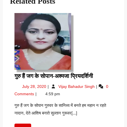
Related Posts
गुरु
गुरु हैं जग के सोपान-अश्मजा प्रियदर्शिनी
हैं
July
गुरु
July 28, 2020
Vijay Bahadur Singh
0
जग
28,
हैं
Comments
4:59 pm
के
2020
जग
सोपान-
के
गुरु हैं जग के सोपान गुरुवर के सानिध्य में बनते हम महान न रहते
सोपान-
अश्मजा
नादान, देते आशिष बनाते सुल्तान गुरूवर[...]
अश्मजा
प्रियदर्शिनी
प्रियदर्शिनी