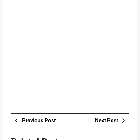
Post
Previous
Next
Previous Post
Next Post
navigation
Post
Post