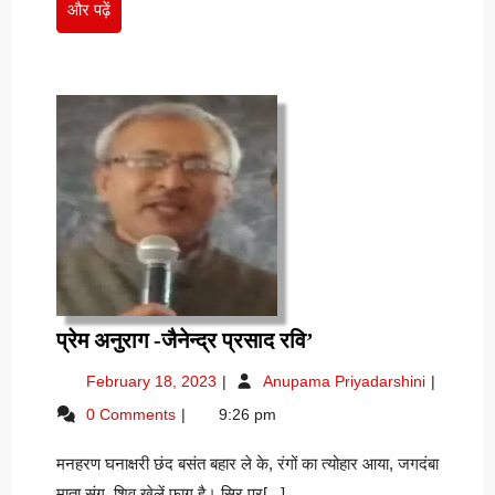
और
और पढ़ें
पढ़ें
प्रेम
प्रेम अनुराग -जैनेन्द्र प्रसाद रवि’
अनुराग
February
प्रेम
February 18, 2023
Anupama Priyadarshini
-जैनेन्द्र
18,
अनुराग
0 Comments
9:26 pm
प्रसाद
2023
-जैनेन्द्र
रवि’
प्रसाद
मनहरण घनाक्षरी छंद बसंत बहार ले के, रंगों का त्योहार आया, जगदंबा
रवि’
माता संग, शिव खेलें फाग है। सिर पर[...]