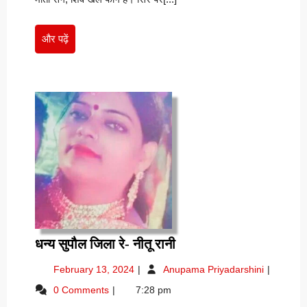
और
और पढ़ें
पढ़ें
धन्य
धन्य सुपौल जिला रे- नीतू रानी
सुपौल
February
धन्य
February 13, 2024
Anupama Priyadarshini
जिला
13,
सुपौल
0 Comments
7:28 pm
रे-
2024
जिला