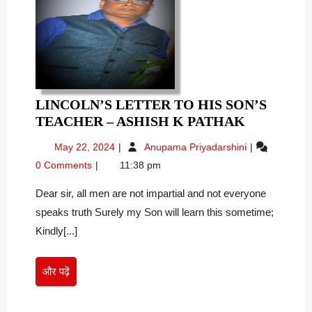
LINCOLN’S LETTER TO HIS SON’S
LINCOLN
TEACHER – ASHISH K PATHAK
LETTER
May
Lincoln’s
May 22, 2024
Anupama Priyadarshini
TO
22,
Letter
0 Comments
11:38 pm
HIS
2024
to
SON’S
his
Dear sir, all men are not impartial and not everyone
son’s
TEACHER
speaks truth Surely my Son will learn this sometime;
Teacher
–
Kindly[...]
–
ASHISH
Ashish
K
K
PATHAK
और
और पढ़ें
Pathak
पढ़ें