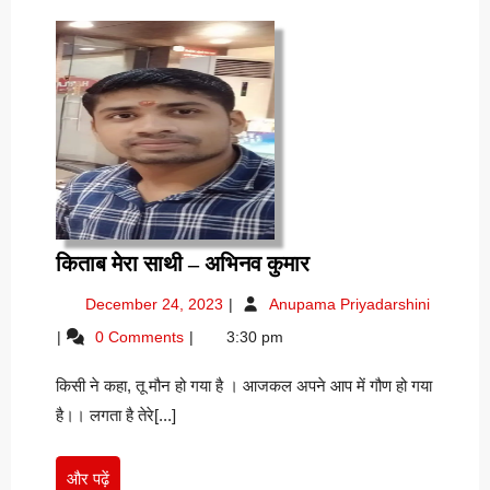
किताब
किताब मेरा साथी – अभिनव कुमार
मेरा
December
किताब
December 24, 2023
Anupama Priyadarshini
साथी
24,
मेरा
0 Comments
3:30 pm
–
2023
साथी
अभिनव
–
किसी ने कहा, तू मौन हो गया है । आजकल अपने आप में गौण हो गया
अभिनव
कुमार
कुमार
है।। लगता है तेरे[...]
और
और पढ़ें