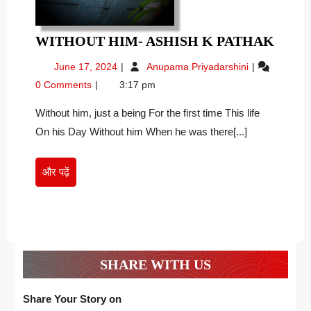
WIT
WITHOUT HIM- ASHISH K PATHAK
HIM-
June
Without
June 17, 2024
Anupama Priyadarshini
ASHI
17,
him-
0 Comments
3:17 pm
K
2024
Ashish
PAT
K
Without him, just a being For the first time This life
Pathak
On his Day Without him When he was there[...]
और
और पढ़ें
पढ़ें
SHARE WITH US
Share Your Story on