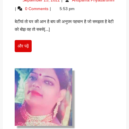
घर
25,
बेटी
0 Comments
5:53 pm
की
2022
तो
आन
घर
बेटीयां तो घर की आन है बाप की अनुपम पहचान है जो समझता है बेटी
है
की
को बोझ वह तो सबसे[...]
–
आन
एम०
है
–
एस०
और
और पढ़ें
एम०
हुसैन
पढ़ें
एस०
“कैमूरी
हुसैन
“कैमूरी”