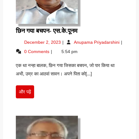
छिन
छिन गया बचपन- एस.के.पूनम
गया
December
छिन
December 2, 2023
Anupama Priyadarshini
बचपन-
2,
गया
0 Comments
5:54 pm
एस.के.पूनम
2023
बचपन-
एस.के.पूनम
एक था नन्हा बालक, छिन गया जिसका बचपन, जो पार किया था
अभी, उम्र का आठवां सावन। अपने पिता को[...]
और
और पढ़ें
पढ़ें