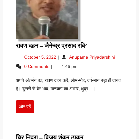
रावण
रावण दहन – जैनेन्द्र प्रसाद रवि’
दहन
October
रावण
October 5, 2022
Anupama Priyadarshini
–
5,
दहन
0 Comments
4:46 pm
जैनेन्द्र
2022
–
प्रसाद
जैनेन्द्र
अपने अंतर्मन का, रावण दहन करें, लोभ-मोह, दर्प-मान बड़ा ही दानव
प्रसाद
रवि’
रवि’
है। दूसरों से बैर भाव, मानवता का अभाव, क्षुद्र[...]
और
और पढ़ें
पढ़ें
चिर
चिर निद्रा – विजय शंकर ठाकुर