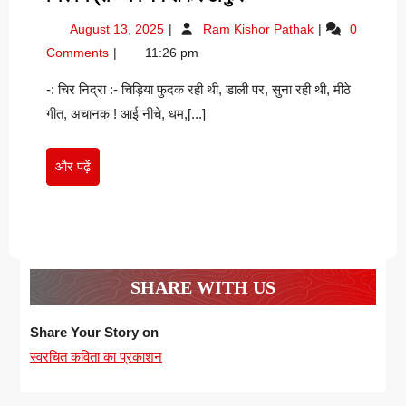
निद्रा
August
चिर
August 13, 2025
Ram Kishor Pathak
0
–
13,
निद्रा
Comments
11:26 pm
विजय
2025
–
शंकर
विजय
-: चिर निद्रा :- चिड़िया फुदक रही थी, डाली पर, सुना रही थी, मीठे
शंकर
ठाकुर
गीत, अचानक ! आई नीचे, धम,[...]
ठाकुर
और
और पढ़ें
पढ़ें
SHARE WITH US
Share Your Story on
स्वरचित कविता का प्रकाशन