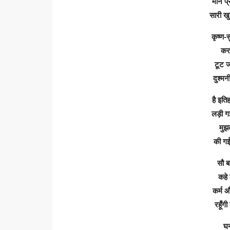
मान प्
सारी खु
कृष्ण-
करा
टूट ज
दुश्मन
है इति
लड़ी गई
मुझ
की गई
सौ ब
कहे
कर्म औ
रहूँग
घन