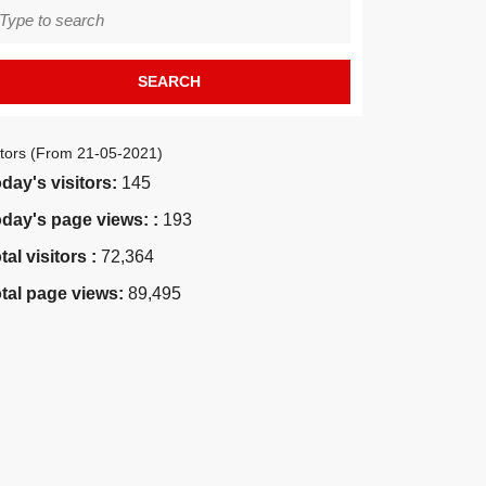
earch
r:
itors (From 21-05-2021)
day's visitors:
145
day's page views: :
193
tal visitors :
72,364
tal page views:
89,495