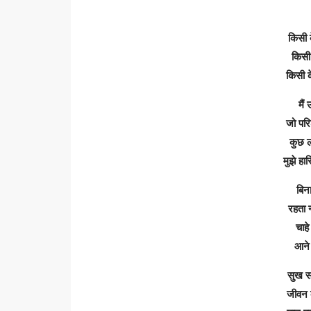
किसी 
किसी 
किसी क
मैं
जो परि
कुछ लो
मुझे हा
बिन
रहता न
चाहे
आने
सुख सम
जीवन 