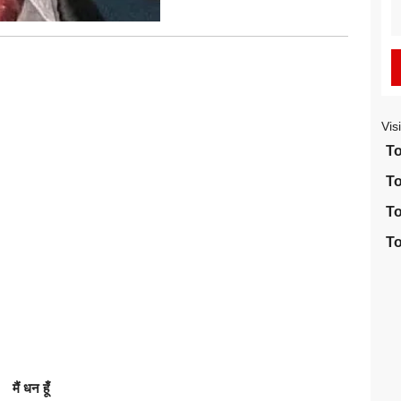
S
fo
Vis
To
To
To
To
मैं धन हूँ