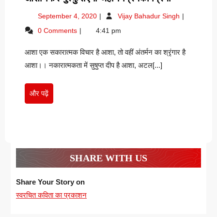
फिर
September
आशा-
September 4, 2020
Vijay Bahadur Singh
मुस्कुराएगा
4,
फिर
0 Comments
4:41 pm
जहान-
2020
मुस्कुराएगा
प्रियंका
जहान-
आशा एक सकारात्मक विचार है आशा, तो वहीं अंतर्मन का श्रृंगार है
प्रियंका
प्रिया
प्रिया
आशा।। नकारात्मकता में सुषुप्त दीप है आशा, अटल[...]
और
और पढ़ें
पढ़ें
SHARE WITH US
Share Your Story on
स्वरचित कविता का प्रकाशन