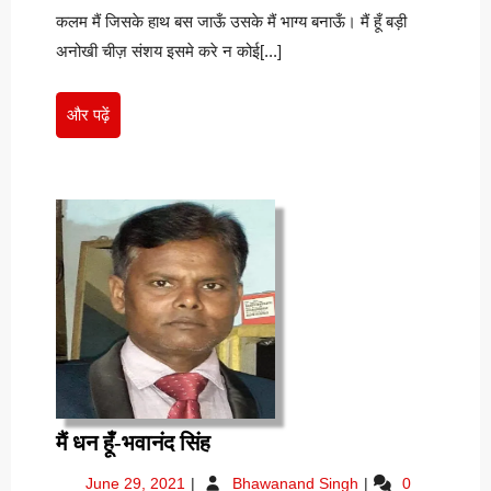
कलम मैं जिसके हाथ बस जाऊँ उसके मैं भाग्य बनाऊँ। मैं हूँ बड़ी
अनोखी चीज़ संशय इसमे करे न कोई[...]
और
और पढ़ें
पढ़ें
मैं
मैं धन हूँ-भवानंद सिंह
धन
June
मैं
June 29, 2021
Bhawanand Singh
0