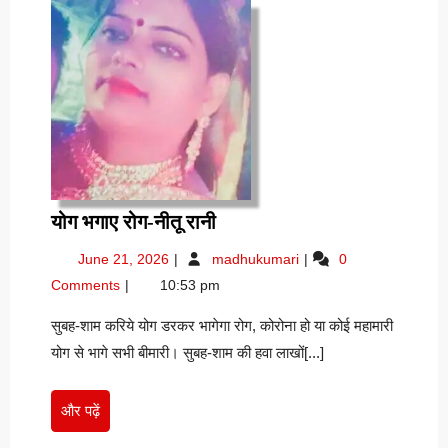
योग
योग भगाए रोग-नीतू रानी
भगाए
June
योग
June 21, 2026
madhukumari
0
रोग-
21,
भगाए
Comments
10:53 pm
नीतू
2026
रोग-
रानी
नीतू
सुबह-शाम करिये योग डरकर भागेगा रोग, कोरोना हो या कोई महामारी
रानी
योग से भागे सभी बीमारी। सुबह-शाम की हवा लाखों[...]
और
और पढ़ें
पढ़ें