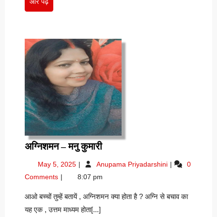
और
और पढ़ें
पढ़ें
अग्निशमन
अग्निशमन – मनु कुमारी
–
May
अग्निशमन
May 5, 2025
Anupama Priyadarshini
0
मनु
5,
–
Comments
8:07 pm
कुमारी
2025
मनु
कुमारी
आओ बच्चों तुम्हें बतायें , अग्निशमन क्या होता है ? अग्नि से बचाव का
यह एक , उत्तम माध्यम होता[...]