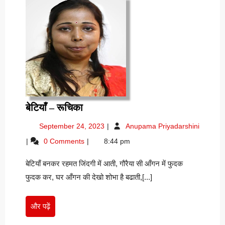
बेटियाँ
बेटियाँ – रूचिका
–
September
September 24, 2023
Anupama Priyadarshini
रूचिका
24,
बेटियाँ
0 Comments
8:44 pm
2023
–
रूचिका
बेटियाँ बनकर रहमत जिंदगी में आती, गौरैया सी आँगन में फुदक
फुदक कर, घर आँगन की देखो शोभा है बढाती,[...]
और
और पढ़ें
पढ़ें