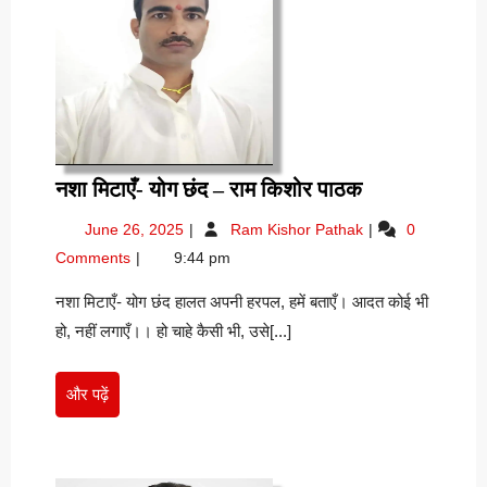
नशा
नशा मिटाएँ- योग छंद – राम किशोर पाठक
मिटाएँ-
June
नशा
June 26, 2025
Ram Kishor Pathak
0
योग
26,
मिटाएँ-
Comments
9:44 pm
छंद
2025
योग
–
छंद
नशा मिटाएँ- योग छंद हालत अपनी हरपल, हमें बताएँ। आदत कोई भी
–
राम
हो, नहीं लगाएँ।। हो चाहे कैसी भी, उसे[...]
राम
किशोर
किशोर
पाठक
पाठक
और
और पढ़ें
पढ़ें