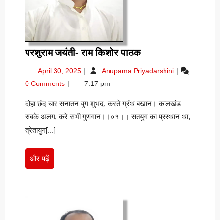
परशुराम
परशुराम जयंती- राम किशोर पाठक
जयंती-
April
परशुराम
April 30, 2025
Anupama Priyadarshini
राम
30,
जयंती-
0 Comments
7:17 pm
किशोर
2025
राम
पाठक
किशोर
दोहा छंद चार सनातन युग शुभद, करते ग्रंथ बखान। कालखंड
पाठक
सबके अलग, करे सभी गुणगान।।०१।। सतयुग का प्रस्थान था,
त्रेतायुग[...]
और
और पढ़ें
पढ़ें