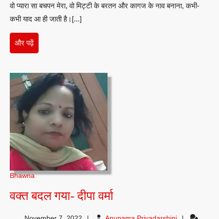
वो प्यारा सा बचपन मेरा, वो मिट्टी के बरतन और कागज के नाव बनाना, कभी-
-दीपा
कभी याद आ ही जाती है।[...]
वर्मा
और
और पढ़ें
पढ़ें
Bhawna
वक्त
वक्त बदल गया- दीपा वर्मा
बदल
Anupama
November 7, 2022
Anupama Priyadarshini