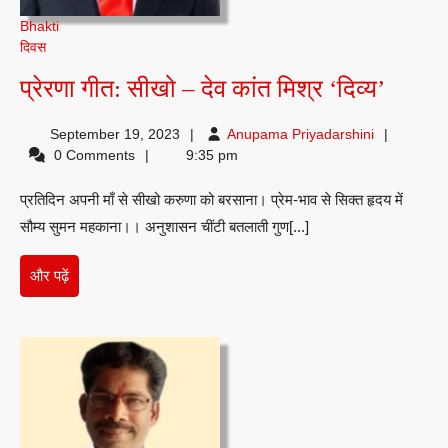
Bhakti
दिवस
प्रेरणा
प्रेरणा गीत: सीखो – देव कांत मिश्र ‘दिव्य’
गीत:
Anupama
September 19, 2023
Anupama Priyadarshini
सीखो
Priyadarshi
0 Comments
9:35 pm
–
प्रतिदिन अपनी माँ से सीखो करुणा को बरसाना। प्रेम-भाव से सिक्त हृदय में
देव
सौम्य सुमन महकाना।। अनुशासन चींटी बतलाती गुण[...]
कांत
मिश्र
और
और पढ़ें
‘दिव्य’
पढ़ें