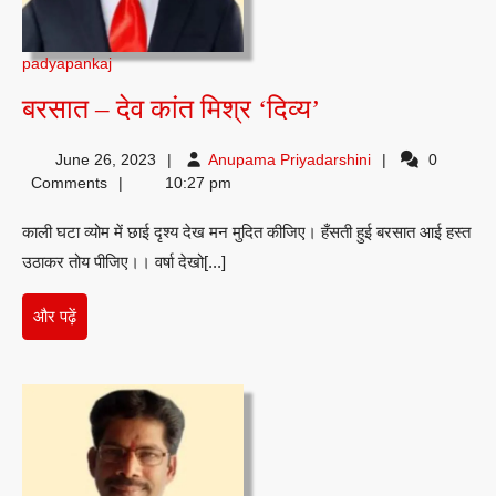
padyapankaj
बरसात
बरसात – देव कांत मिश्र ‘दिव्य’
–
Anupama
June 26, 2023
Anupama Priyadarshini
0
देव
Priyadarshini
Comments
10:27 pm
कांत
काली घटा व्योम में छाई दृश्य देख मन मुदित कीजिए। हँसती हुई बरसात आई हस्त
मिश्र
उठाकर तोय पीजिए।। वर्षा देखो[...]
‘दिव्य’
और
और पढ़ें
पढ़ें