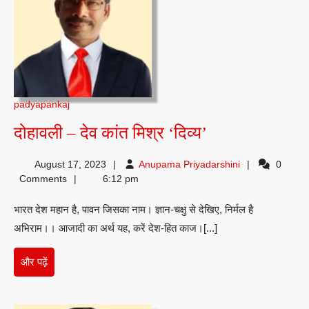
padyapankaj
दोहावली
दोहावली – देव कांत मिश्र ‘दिव्य’
–
Anupama
August 17, 2023
Anupama Priyadarshini
0
देव
Priyadarshini
Comments
6:12 pm
कांत
भारत देश महान है, पावन जिसका नाम। ज्ञान-चक्षु से देखिए, निर्मल है
मिश्र
अभिराम।। आजादी का अर्थ यह, करें देश-हित काज।[...]
‘दिव्य’
और
और पढ़ें
पढ़ें