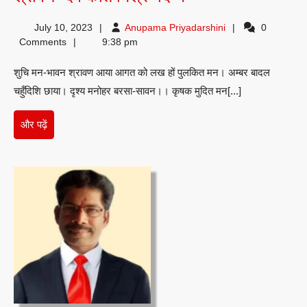
देव
Anupama
July 10, 2023
Anupama Priyadarshini
0
कांत
Priyadarshini
Comments
9:38 pm
मिश्र
शुचि मन-भावन श्रावण आया आगत को लख हों पुलकित मन। अम्बर बादल
‘दिव्य’
चहुँदिशि छाया। दृश्य मनोहर बरसा-सावन।। कृषक मुदित मन[...]
और
और पढ़ें
पढ़ें