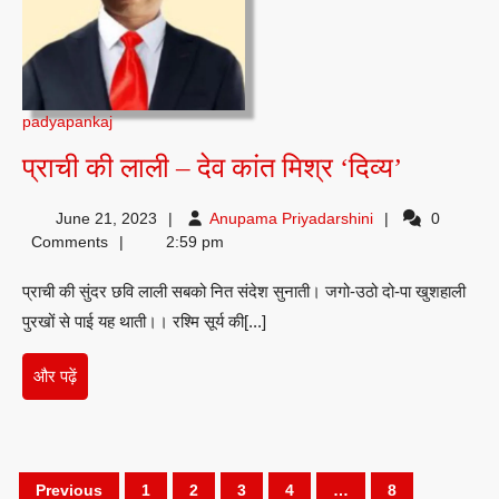
padyapankaj
प्राची
प्राची की लाली – देव कांत मिश्र ‘दिव्य’
की
Anupama
June 21, 2023
Anupama Priyadarshini
0
लाली
Priyadarshini
Comments
2:59 pm
–
प्राची की सुंदर छवि लाली सबको नित संदेश सुनाती। जगो-उठो दो-पा खुशहाली
देव
पुरखों से पाई यह थाती।। रश्मि सूर्य की[...]
कांत
मिश्र
और
और पढ़ें
‘दिव्य’
पढ़ें
Posts
Previous
1
2
3
4
…
8