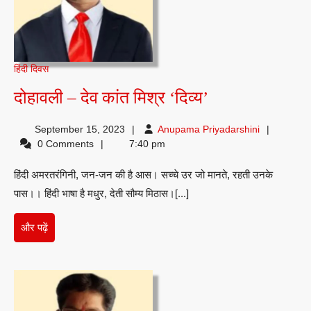
हिंदी दिवस
दोहावली
दोहावली – देव कांत मिश्र ‘दिव्य’
–
Anupama
September 15, 2023
Anupama Priyadarshini
देव
Priyadarshi
0 Comments
7:40 pm
कांत
हिंदी अमरतरंगिनी, जन-जन की है आस। सच्चे उर जो मानते, रहती उनके
मिश्र
पास।। हिंदी भाषा है मधुर, देती सौम्य मिठास।[...]
‘दिव्य’
और
और पढ़ें
पढ़ें