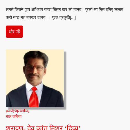
कांत
लगते कितने पुष्प अभिराम गहरा चिंतन कर लो मानव। फूलों-सा नित बनिए ललाम
मिश्र
करो नष्ट मत बनकर दानव।। फूल प्रकृति[...]
‘दिव्य’
और
और पढ़ें
पढ़ें
padyapankaj
बाल कविता
श्रावण-
श्रावण- देव कांत मिश्र ‘दिव्य’