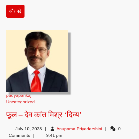
और
और पढ़ें
पढ़ें
padyapankaj
Uncategorized
फूल
फूल – देव कांत मिश्र ‘दिव्य’
–
Anupama
July 10, 2023
Anupama Priyadarshini
0
देव
Priyadarshini
Comments
9:41 pm