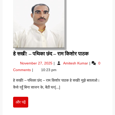
हे
हे सखी! – पथिका छंद – राम किशोर पाठक
सखी!
November
हे
November 27, 2025
Amitesh Kumar
0
–
27,
सखी!
Comments
10:23 pm
पथिका
2025
–
छंद
पथिका
हे सखी! – पथिका छंद – राम किशोर पाठक हे सखी! मुझे बतलाओ।
छंद
–
कैसे रहूँ बिना साजन के, बैठी घर[...]
–
राम
राम
किशोर
किशोर
और
और पढ़ें
पाठक
पाठक
पढ़ें