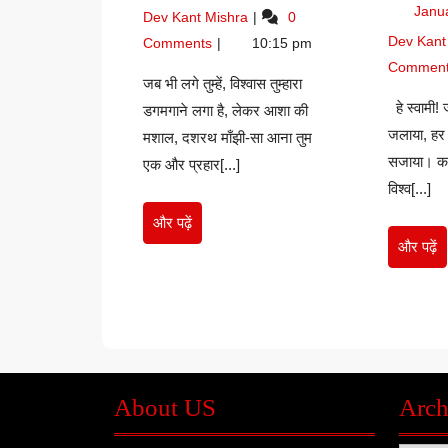
26,
शौर्य
Janu
Dev Kant Mishra
0
–
प्र
2025
का
Dev Kant
अवनीश
स्वा
Comments
10:15 pm
जयघोष
कुमार
विव
Commen
–
जब भी लगे तुम्हें, विश्वास तुम्हारा
सुर
अवनीश
हे स्वामी! 
डगमगाने लगा है, लेकर आशा की
कुम
कुमार
जलाया, हर 
मशाल, दशरथ माँझी-सा आना तुम
गौर
सजाया। कर्
एक और प्रहार[...]
विश्व[...]
और
और पढ़ें
पढ़ें
औ
और पढ़ें
पढ़े
About US
Arch