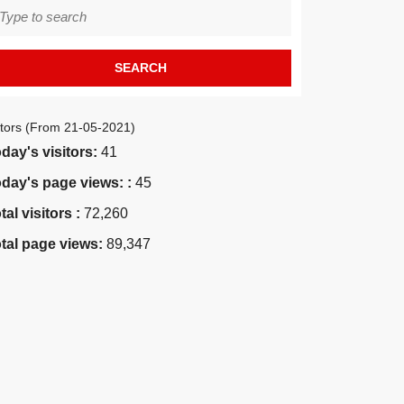
earch
r:
itors (From 21-05-2021)
day's visitors:
41
day's page views: :
45
tal visitors :
72,260
tal page views:
89,347