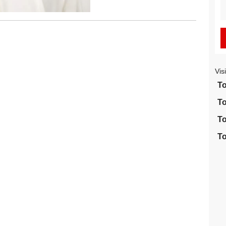
S
fo
Vis
To
To
To
To