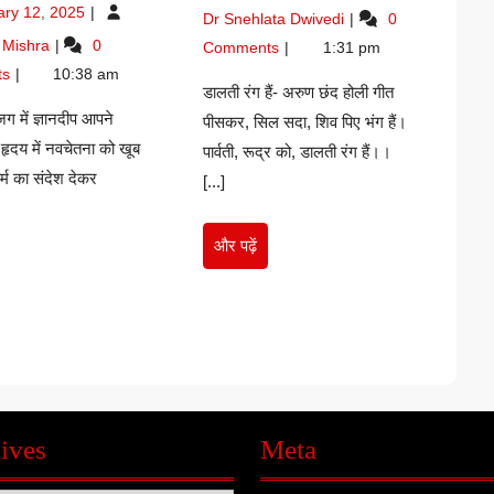
6,
January
ary 12, 2025
डालती
Dr Snehlata Dwivedi
0
तीक
रामकिशोर
2026
12,
रंग
युवाशक्ति
 Mishra
0
मी
पाठक
Comments
1:31 pm
2025
है
के
ेकानंद-
ts
10:38 am
रामकिशोर
प्रतीक
डालती रंग हैं- अरुण छंद होली गीत
ेश
पाठक
स्वामी
जग में ज्ञानदीप आपने
पीसकर, सिल सदा, शिव पिए भंग हैं।
ार
विवेकानंद-
हृदय में नवचेतना को खूब
पार्वती, रूद्र को, डालती रंग हैं।।
व
सुरेश
म का संदेश देकर
कुमार
[...]
गौरव
और
और पढ़ें
पढ़ें
र
ं
ives
Meta