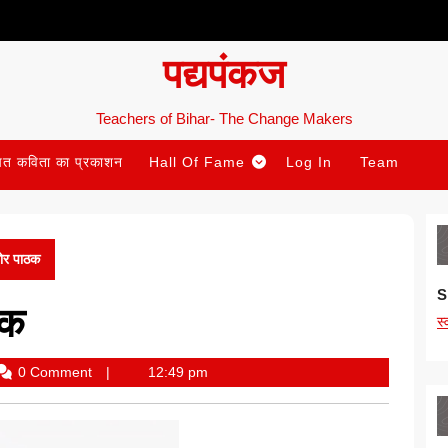
पद्यपंकज
Teachers of Bihar- The Change Makers
ित कविता का प्रकाशन
Hall Of Fame
Log In
Team
शोर पाठक
S
ठक
स
0 Comment
12:49 pm
lata
edi