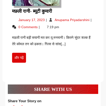
मछली
मछली रानी- ब्यूटी कुमारी
रानी-
January
मछली
January 17, 2023
Anupama Priyadarshini
ब्यूटी
17,
रानी-
0 Comments
7:19 pm
कुमारी
2023
ब्यूटी
कुमारी
मछली रानी बड़ी सयानी मत कर तू मनमानी। कितने सुंदर शल्क हैं
तेरे कोमल तन को ढकता। गिल्स से सांस[...]
और
और पढ़ें
पढ़ें
SHARE WITH US
Share Your Story on