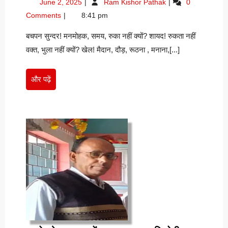
June 2, 2025
Ram Kishor Pathak
0
स्नेहलता
2,
–
Comments
8:41 pm
द्विवेदी
2025
स्नेहलता
‘आर्या’
द्विवेदी
बचपन सुन्दर! मनमोहक, समय, रुका नहीं क्यों? शायद! रुकता नहीं
‘आर्या’
वक्त, भुला नहीं क्यों? खेल! मैदान, दौड़, रूठना , मनाना,[...]
और
और पढ़ें
पढ़ें