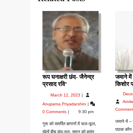
रूप घनाक्षरी छंद- जैनेन्द्र
जमाने मे
रूप
प्रसाद रवि’
किशोर 
घनाक्षरी
March
Dece
March 12, 2023
छंद-
12,
Amit
रूप
Anupama Priyadarshini
जैनेन्द्र
2023
घनाक्षरी
Commen
प्रसाद
0 Comments
9:30 pm
छंद-
रवि’
जैनेन्द्र
जमाने में 
गुरू को समर्पित बागानों में फल-फूल,
प्रसाद
पाठक कौन ह
खेतों बीच कंद-मूल, सुमन को बसंत