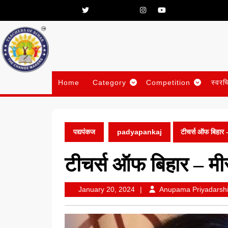
Skip
Facebook
Twitter
Pinterest
Linkedin
Instagram
Youtube
to
content
Home
Category
Competition
स्वरच
पद्यपंकज
padyapankaj
टीचर्स ऑफ बिहार –
टीचर्स ऑफ बिहार – मीर
January
January 20, 2024
Anupama Priyadarshi
20,
2024