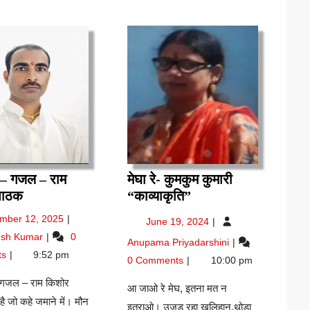
ं – गजल – राम
मेघा रे- कुमकुम कुमारी
जमाने
मेघा
पाठक
“काव्याकृति”
में
रे-
December
June
mber 12, 2025
June 19, 2024
–
कुमकुम
12,
19,
जमाने
esh Kumar
0
मेघा
Anupama Priyadarshini
गजल
कुमारी
2025
2024
में
रे-
ts
9:52 pm
–
“काव्याकृति”
0 Comments
10:00 pm
–
कुमकुम
राम
गजल
कुमारी
– गजल – राम किशोर
आ जाओ रे मेघ, इतना मत न
–
किशोर
“काव्याकृति”
ै जो कहे जमाने में। मौन
राम
इतराओ। उजड़ रहा खलिहान,थोड़ा